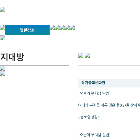
경기불교문화원 소개
강좌안내
문화답사안내
열린법회
문화원소식
회보
오늘의 부처님말씀
인사말
위빠사나 강좌
사찰문화답사기
금당포럼
문화원자료실(동영상)
사진자료실
경전강좌
설립이념
성지순례기
교계소식
조직구성
임원게시판
오늘의 부처님 말씀
오늘의 일정
자유게시판
경기불교문화원
찾아오시는 길
[오늘의 부처님 말씀]
여래가 부처를 이룬 것은 행(行)을 쌓아 
<불토엄정경>
. . . . . . . . . . . . . . .
[오늘의 부처님 설법]