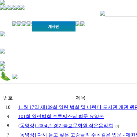
경기불교문화원 소개
강좌안내
문화답사안내
열린법회
문화원소식
회보
오늘의 부처님말씀
인사말
위빠사나 강좌
사찰문화답사기
금당포럼
문화원자료실(동영상)
사진자료실
경전강좌
설립이념
성지순례기
교계소식
조직구성
임원게시판
오늘의 일정
자유게시판
찾아오시는 길
번호
제목
10
11월 17일 제109회 열린 법회 및 나란다 도서관 개관 원
9
101회 열린법회 수루찌스님 법문 요약본
8
(동영상) 2004년 경기불교문화원 작은음악회
[1]
7
[동영상] 다시 듣고 싶은 고승들의 주옥같은 법문 - 제0