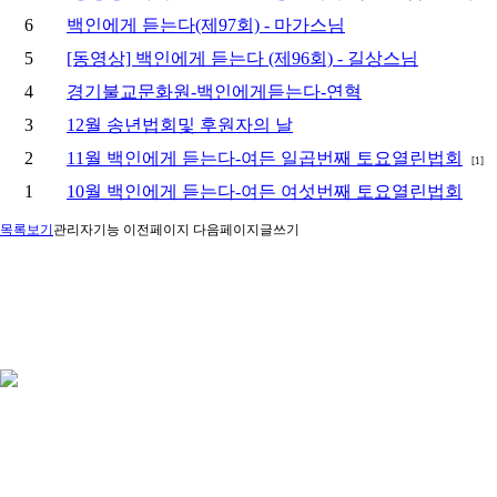
6
백인에게 듣는다(제97회) - 마가스님
5
[동영상] 백인에게 듣는다 (제96회) - 길상스님
4
경기불교문화원-백인에게듣는다-연혁
3
12월 송년법회및 후원자의 날
2
11월 백인에게 듣는다-여든 일곱번째 토요열린법회
[1]
1
10월 백인에게 듣는다-여든 여섯번째 토요열린법회
목록보기
관리자기능
이전페이지
다음페이지
글쓰기