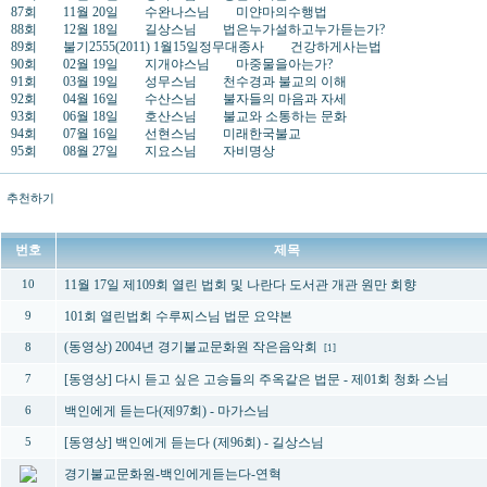
87회 11월 20일 수완나스님 미얀마의수행법
88회 12월 18일 길상스님 법은누가설하고누가듣는가?
89회 불기2555(2011) 1월15일정무대종사 건강하게사는법
90회 02월 19일 지개야스님 마중물을아는가?
91회 03월 19일 성무스님 천수경과 불교의 이해
92회 04월 16일 수산스님 불자들의 마음과 자세
93회 06월 18일 호산스님 불교와 소통하는 문화
94회 07월 16일 선현스님 미래한국불교
95회 08월 27일 지요스님 자비명상
추천하기
번호
제목
11월 17일 제109회 열린 법회 및 나란다 도서관 개관 원만 회향
10
101회 열린법회 수루찌스님 법문 요약본
9
(동영상) 2004년 경기불교문화원 작은음악회
8
[1]
[동영상] 다시 듣고 싶은 고승들의 주옥같은 법문 - 제01회 청화 스님
7
백인에게 듣는다(제97회) - 마가스님
6
[동영상] 백인에게 듣는다 (제96회) - 길상스님
5
경기불교문화원-백인에게듣는다-연혁