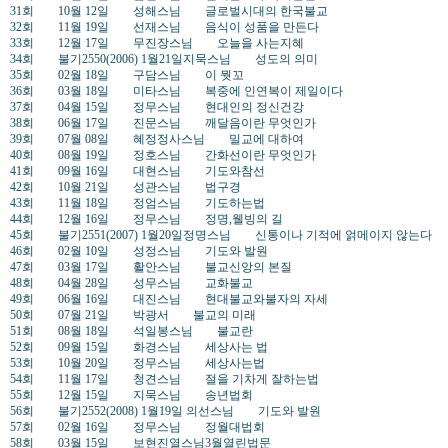
31회 10월 12일 성해스님 글로벌시대의 한국불교
32회 11월 19일 선재스님 음식이 성품을 만든다
33회 12월 17일 무진장스님 오늘을 사는지혜
34회 불기2550(2006) 1월21일지묵스님 성도의 의미
35회 02월 18일 구담스님 이 뭣꼬
36회 03월 18일 미타스님 복중에 인연복이 제일이다
37회 04월 15일 정무스님 현대인의 정신건강
38회 06월 17일 진문스님 깨달음이란 무엇인가
39회 07월 08일 혜정정사스님 밀교에 대하여
40회 08월 19일 정호스님 간화선이란 무엇인가
41회 09월 16일 대현스님 기도와참선
42회 10월 21일 성관스님 법구경
43회 11월 18일 정엄스님 기도하는법
44회 12월 16일 정무스님 정명,웰빙의 길
45회 불기2551(2007) 1월20일정명스님 신통이나 기적에 얽메이지 않는다
46회 02월 10일 성정스님 기도와 발원
47회 03월 17일 활안스님 불교신앙의 본질
48회 04월 28일 성무스님 교화불교
49회 06월 16일 대진스님 현대불교와불자의 자세
50회 07월 21일 박광서 불교의 미래
51회 08월 18일 석일봉스님 불교란
52회 09월 15일 화경스님 세상사는 법
53회 10월 20일 정무스님 세상사는법
54회 11월 17일 청견스님 절을 기차게 잘하는법
55회 12월 15일 지묵스님 송년법회
56회 불기2552(2008) 1월19일 의선스님 기도와 발원
57회 02월 16일 정무스님 정월대법회
58회 03월 15일 보현진열스님3월열린법문