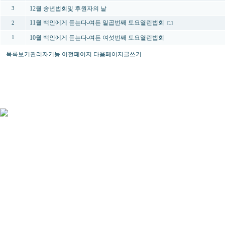
12월 송년법회및 후원자의 날
3
11월 백인에게 듣는다-여든 일곱번째 토요열린법회
2
[1]
10월 백인에게 듣는다-여든 여섯번째 토요열린법회
1
목록보기
관리자기능
이전페이지
다음페이지
글쓰기