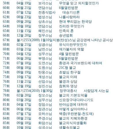
59회 04월 19일 보각스님 무엇을 믿고 의지할것인가
60회 06월 21일 연담스님 6월열린법문
61회 07월 12일 전종식법사 대승기신론
62회 08월 23일 법성스님 나를사랑하라
63회 09월 20일 상초스님 현대 뿌리없는 한국당
64회 10월 18일 연담스님 진리란 무엇인가
65회 11월 15일 혜민스님 민족의 혼
66회 12월 20일 정무스님 송년법회
67회 불기2553(2009) 1월10일지봉(탄성)스님 금강경에 나타난 공사상
68회 02월 21일 성광스님 유식이란무엇인가
69회 03월 21일 남전스님 재가불자의 역할
70회 04월 12일 성무스님 4월 열린법문
71회 06월 20일 부명스님 6월열린법문
72회 07월 18일 도연스님 환경과 국가브랜드에 대하여
73회 08월 18일 도원스님 21C형 불교
74회 09월 19일 탄웅스님 초발심 한구절
75회 10월 17일 계성스님 불교의 미래
76회 11월 21일 선업스님 불경과 상담
77회 12월 19일 성진스님 참회와 명상
78회 불기2554(2010) 1월30일 정무대종사 사람답게 사는길
79회 02월 20일 정오스님 불교의 기본도덕율
80회 03월 20일 성무스님 신묘장구대다라니기도
81회 04월 17일 정엄스님 반야심경에 대하여
82회 06월 19일 정관스님 어떻게 살아야하나
83회 07월 17일 묘허스님 백중(우란분절-천도재)
84회 08월 21일 주경스님 불교의 지혜와환경
85회 09월 18일 화암스님 불교의식의생활화
86회 10월 16일 성곡스님 생활속의불교