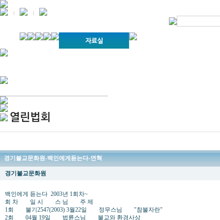
경기불교문화원 소개
강좌안내
문화답사안내
열린법회
문화원소식
회보
오늘의 부처님말씀
인사말
위빠사나 강좌
사찰문화답사기
금당포럼
문화원자료실(동영상)
사진자료실
경전강좌
설립이념
성지순례기
교계소식
조직구성
임원게시판
오늘의 일정
자유게시판
찾아오시는 길
경기불교문화원-백인에게듣는다-연혁
경기불교문화원
백인에게 듣는다 2003년 1회차~
회 차 일 시 스 님 주 제
1회 불기2547(2003) 3월22일 정무스님 "참불자란"
2회 04월 19일 법륜스님 불교와 환경사상