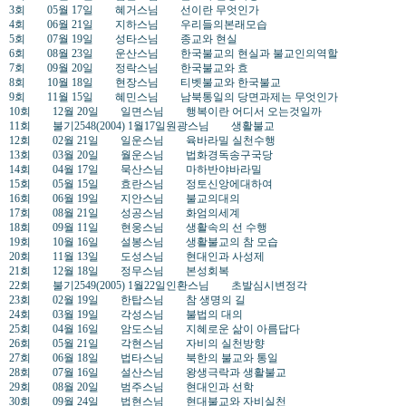
3회 05월 17일 혜거스님 선이란 무엇인가
4회 06월 21일 지하스님 우리들의본래모습
5회 07월 19일 성타스님 종교와 현실
6회 08월 23일 운산스님 한국불교의 현실과 불교인의역할
7회 09월 20일 정락스님 한국불교와 효
8회 10월 18일 현장스님 티벳불교와 한국불교
9회 11월 15일 혜민스님 남북통일의 당면과제는 무엇인가
10회 12월 20일 일면스님 행복이란 어디서 오는것일까
11회 불기2548(2004) 1월17일원광스님 생활불교
12회 02월 21일 일운스님 육바라밀 실천수행
13회 03월 20일 월운스님 법화경독송구국당
14회 04월 17일 묵산스님 마하반야바라밀
15회 05월 15일 효란스님 정토신앙에대하여
16회 06월 19일 지안스님 불교의대의
17회 08월 21일 성공스님 화엄의세계
18회 09월 11일 현웅스님 생활속의 선 수행
19회 10월 16일 설봉스님 생활불교의 참 모습
20회 11월 13일 도성스님 현대인과 사성제
21회 12월 18일 정무스님 본성회복
22회 불기2549(2005) 1월22일인환스님 초발심시변정각
23회 02월 19일 한탑스님 참 생명의 길
24회 03월 19일 각성스님 불법의 대의
25회 04월 16일 암도스님 지혜로운 삶이 아름답다
26회 05월 21일 각현스님 자비의 실천방향
27회 06월 18일 법타스님 북한의 불교와 통일
28회 07월 16일 설산스님 왕생극락과 생활불교
29회 08월 20일 범주스님 현대인과 선학
30회 09월 24일 법현스님 현대불교와 자비실천