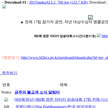
-
Download #1
:
2015jatakaALL2_760.jpg (122.7 KB)
, Download :
▲ 전체 17팀 참가자 공연, 작년 대상수상자 앵콜공연,
htt
제8회 영문 자타카 암송대회 (1시간52분37초)
[원문보기]
http://www.hl2kcs.pe.kr/zeroboard/zboard.php?id=my
추천하기
번호
제목
Notice
금주의 불교계 소식 알림터
[HD동영상] 제8회 영문 자타카 암송대회 17팀 전체 (1시
108
왓붓다랭시(Wat Buddharangsee)한국 법당개원식