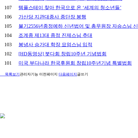
107
템플스테이 찾아 한국으로 온 ‘세계의 청소년들’
106
가산당 지관대종사 종단장 봉행
105
불기2556년종정예하 신년법어 및 총무원장 자승스님 
104
조계종 제13대 종정 진제스님 추대
103
봉녕사 승가대 학장 묘엄스님 입적
102
[HD동영상] 붓다회 창립10주년 기념법회
101
미국 부다나라 한국후원회 창립10주년기념 특별법회
목록보기
관리자기능
이전페이지
다음페이지
글쓰기