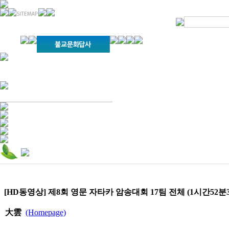
경기불교문화원 소개
강좌안내
문화답사안내
열린법회
문화원소식
회보
오늘의 부처님말씀
인사말
위빠사나 강좌
사찰문화답사기
금당포럼
문화원자료실(동영상)
사진자료실
경전강좌
설립이념
성지순례기
교계소식
조직구성
임원게시판
오늘의 일정
자유게시판
찾아오시는 길
[HD동영상] 제8회 영문 자타카 암송대회 17팀 전체 (1시간52분3
大雲
(Homepage)