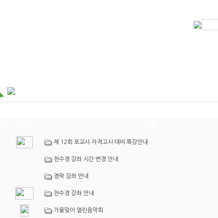
 부처님말씀
실
좌
호
이미지
제목
제 12회 포교사 자격고시 대비 특강안내
천수경 강좌 시간 변경 안내
경락 강좌 안내
천수경 강좌 안내
가을맞이 열린음악회