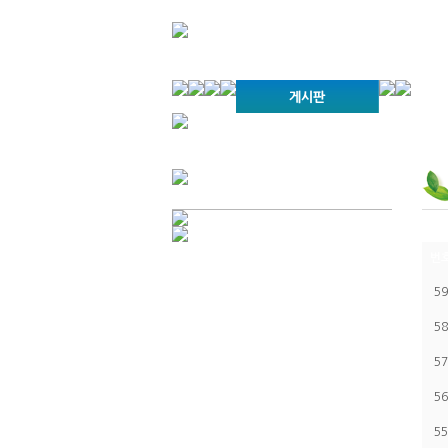
경기불교문화원 소개
강좌안내
문화답사안내
열린법회
문화원소식
회보
오늘의
인사말
위빠사나 강좌
사찰문화답사기
금당포럼
문화원자료실(동영상)
사진자료
경전강
설립이념
성지순례기
교계소식
조직구성
임원게시판
오늘의 일정
자유게시판
번
찾아오시는 길
59
58
57
56
55