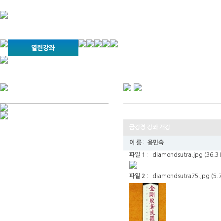
경기불교문화원 소개
강좌안내
문화답사안내
열린법회
문화원소식
회보
오늘의 부처님말씀
인사말
위빠사나 강좌
사찰문화답사기
금당포럼
문화원자료실(동영상)
사진자료실
경전강좌
설립이념
성지순례기
교계소식
조직구성
임원게시판
오늘의 일정
자유게시판
금강경 강좌 개강
찾아오시는 길
이 름
:
용민숙
파일 1
:
diamondsutra.jpg (36.3 
파일 2
:
diamondsutra75.jpg (5.7