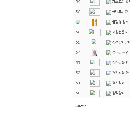
59
기초교리 & 
58
금당포럼(제1
금강경 강좌
56
고창선운사.
55
경전강좌안내
54
경전강좌 안내
53
경전강좌 안내
52
경전강좌 안
51
경전강좌
50
경락강좌
목록보기