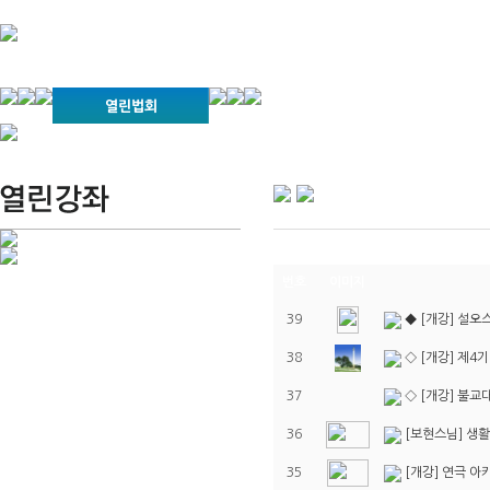
경기불교문화원 소개
강좌안내
문화답사안내
열린법회
문화원소식
회보
오늘의 부처님말씀
인사말
위빠사나 강좌
사찰문화답사기
금당포럼
문화원자료실(동영상)
사진자료실
경전강좌
설립이념
성지순례기
교계소식
조직구성
임원게시판
오늘의 일정
자유게시판
번호
이미지
찾아오시는 길
39
◆ [개강] 설
38
◇ [개강] 제4
37
◇ [개강] 불교
36
[보현스님] 생활
35
[개강] 연극 아