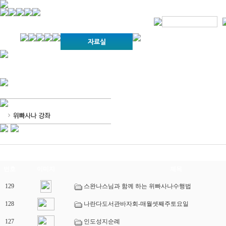
경기불교문화원 소개
강좌안내
문화답사안내
열린법회
문화원소식
회보
오늘의 부처님말씀
인사말
위빠사나 강좌
사찰문화답사기
금당포럼
문화원자료실(동영상)
사진자료실
경전강좌
설립이념
성지순례기
교계소식
조직구성
임원게시판
오늘의 일정
자유게시판
찾아오시는 길
번호
이미지
제목
129
스완나스님과 함께 하는 위빠사나수행법
128
나란다도서관바자회-매월셋째주토요일
127
인도성지순례