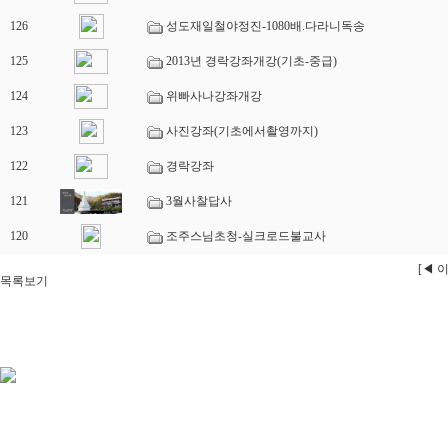
126
성도재일철야정진-1080배.다라니독송
125
2013년 경락강좌개강(기초-중급)
124
위빠사나강좌개강
123
사진강좌(기초에서촬영까지)
122
경락강좌
121
3월사찰답사
120
조주스님초청-실크로드불교사
[◀ 
목록보기