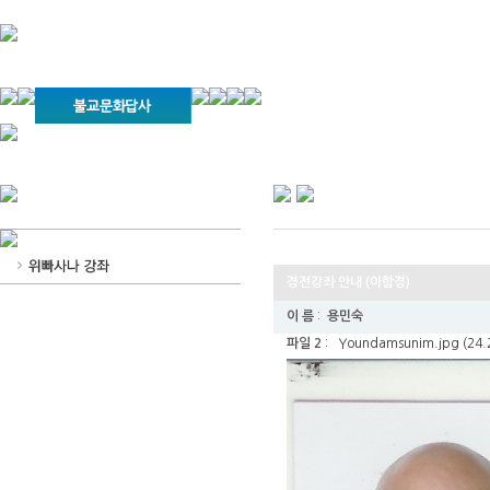
경기불교문화원 소개
강좌안내
문화답사안내
열린법회
문화원소식
회보
오늘의 부처님말씀
인사말
위빠사나 강좌
사찰문화답사기
금당포럼
문화원자료실(동영상)
사진자료실
경전강좌
설립이념
성지순례기
교계소식
조직구성
임원게시판
오늘의 일정
자유게시판
경전강좌 안내 (아함경)
찾아오시는 길
이 름
:
용민숙
파일 2
:
Youndamsunim.jpg (24.2