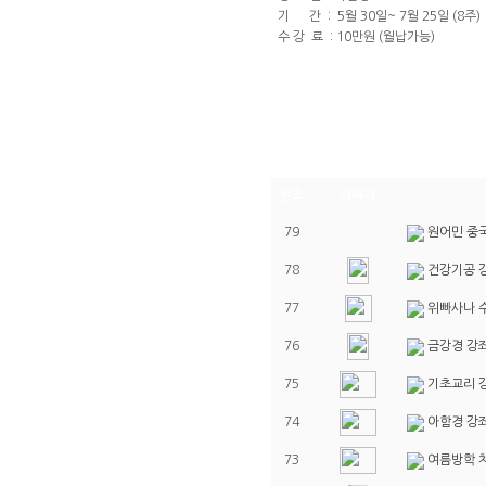
기 간 : 5월 30일~ 7월 25일 (8주)
수 강 료 : 10만원 (월납가능)
번호
이미지
79
원어민 중국
78
건강기공 
77
위빠사나 
76
금강경 강
75
기초교리 
74
아함경 강
73
여름방학 