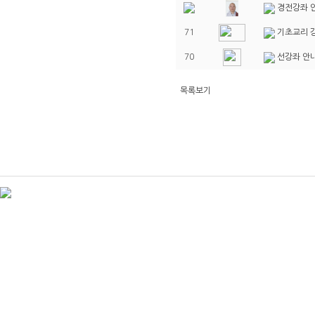
경전강좌 안
71
기초교리 
70
선강좌 안
목록보기