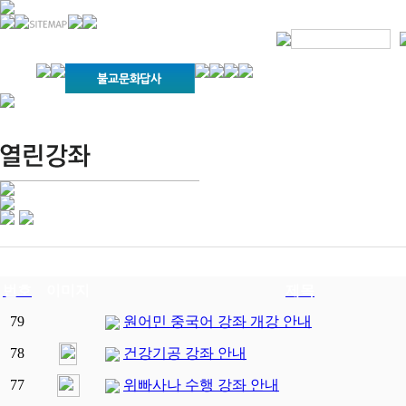
경기불교문화원 소개
강좌안내
문화답사안내
열린법회
문화원소식
회보
오늘의 부처님말씀
인사말
위빠사나 강좌
사찰문화답사기
금당포럼
문화원자료실(동영상)
사진자료실
경전강좌
설립이념
성지순례기
교계소식
조직구성
임원게시판
오늘의 일정
자유게시판
찾아오시는 길
번호
이미지
제목
79
원어민 중국어 강좌 개강 안내
78
건강기공 강좌 안내
77
위빠사나 수행 강좌 안내