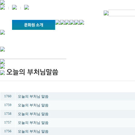
경기불교문화원 소개
강좌안내
문화답사안내
열린법회
문화원소식
회보
오늘의 부처님말씀
인사말
위빠사나 강좌
사찰문화답사기
금당포럼
문화원자료실(동영상)
사진자료실
경전강좌
설립이념
성지순례기
교계소식
조직구성
임원게시판
오늘의 일정
자유게시판
번호
제목
찾아오시는 길
오늘의 부처님 말씀
1760
오늘의 부처님 말씀
1759
오늘의 부처님 말씀
1758
오늘의 부처님 말씀
1757
오늘의 부처님 말씀
1756