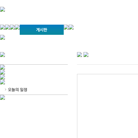
경기불교문화원 소개
강좌안내
문화답사안내
열린법회
문화원소식
회보
오늘의 부처님말씀
인사말
위빠사나 강좌
사찰문화답사기
금당포럼
문화원자료실(동영상)
사진자료실
경전강좌
설립이념
성지순례기
교계소식
조직구성
임원게시판
오늘의 일정
자유게시판
찾아오시는 길