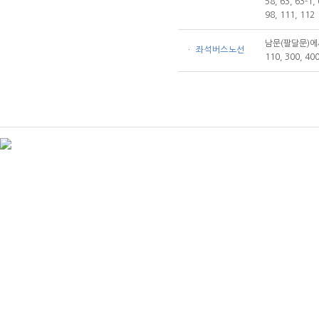
58, 63, 63-1, 
남문(팔달문)에서
ㆍ 좌석버스노선