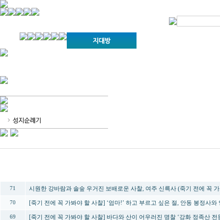
경기불교문화원 소개
강좌안내
문화답사안내
열린법회
문화원소식
회보
오늘의 부처님말씀
인사말
위빠사나 강좌
사찰문화답사기
금당포럼
문화원자료실(동영상)
사진자료실
경전강좌
설립이념
성지순례기
교계소식
조직구성
임원게시판
오늘의 일정
자유게시판
찾아오시는 길
번호
제목
시원한 강바람과 솔숲 우거진 보배로운 사찰, 여주 신륵사 (죽기 전에 꼭 가
71
[죽기 전에 꼭 가봐야 할 사찰] ‘엄마!’ 하고 부르고 싶은 절, 안동 봉정사와
70
[죽기 전에 꼭 가봐야 할 사찰] 바다와 산이 어우러진 명찰 ‘강화 정족산 전
69