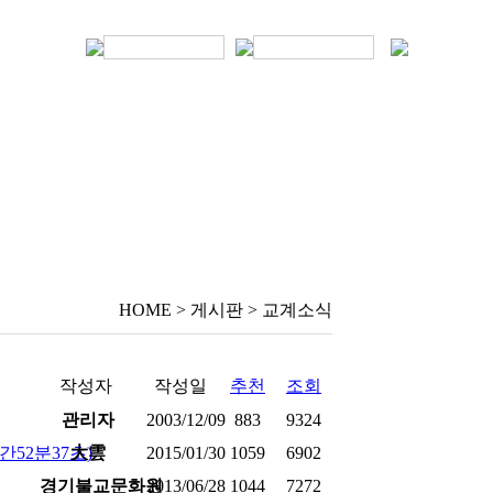
HOME > 게시판 > 교계소식
작성자
작성일
추천
조회
관리자
2003/12/09
883
9324
간52분37초)
大雲
2015/01/30
1059
6902
경기불교문화원
2013/06/28
1044
7272