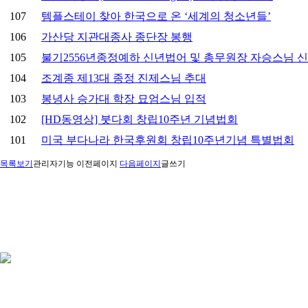
107
템플스테이 찾아 한국으로 온 ‘세계의 청소년들’
106
가산당 지관대종사 종단장 봉행
105
불기2556년종정예하 신년법어 및 총무원장 자승스님 
104
조계종 제13대 종정 진제스님 추대
103
봉녕사 승가대 학장 묘엄스님 입적
102
[HD동영상] 붓다회 창립10주년 기념법회
101
미국 부다나라 한국후원회 창립10주년기념 특별법회
목록보기
관리자기능
이전페이지
다음페이지
글쓰기