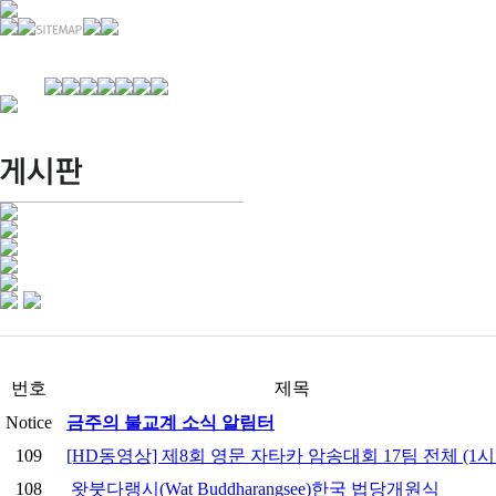
경기불교문화원 소개
강좌안내
문화답사안내
열린법회
문화원소식
회보
오늘의 부처님말씀
인사말
위빠사나 강좌
사찰문화답사기
금당포럼
문화원자료실(동영상)
사진자료실
경전강좌
설립이념
성지순례기
교계소식
조직구성
임원게시판
오늘의 일정
자유게시판
찾아오시는 길
번호
제목
Notice
금주의 불교계 소식 알림터
109
[HD동영상] 제8회 영문 자타카 암송대회 17팀 전체 (1시
108
왓붓다랭시(Wat Buddharangsee)한국 법당개원식