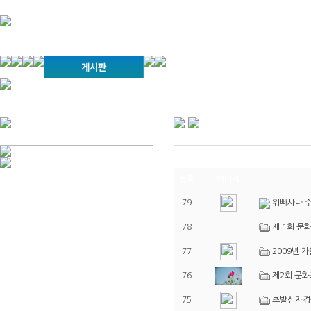
경기불교문화원 소개
강좌안내
문화답사안내
열린법회
문화원소식
회보
오늘의 부처님말씀
인사말
위빠사나 강좌
사찰문화답사기
금당포럼
문화원자료실(동영상)
사진자료실
경전강좌
설립이념
성지순례기
교계소식
조직구성
임원게시판
오늘의 일정
자유게시판
번호
이미지
찾아오시는 길
79
위빠사나 수
78
제 1회 문
77
2009년 
76
제2회 문
75
초발심자경