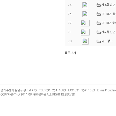
74
제3회 송년
73
2010년 
72
2010년 
71
제4회 신년
70
다도강좌
목록보기