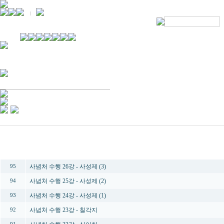
경기불교문화원 소개
강좌안내
문화답사안내
열린법회
문화원소식
회보
오늘의 부처님말씀
인사말
위빠사나 강좌
사찰문화답사기
금당포럼
문화원자료실(동영상)
사진자료실
경전강좌
설립이념
성지순례기
교계소식
조직구성
임원게시판
오늘의 일정
자유게시판
찾아오시는 길
번호
제목
사념처 수행 26강 - 사성제 (3)
95
사념처 수행 25강 - 사성제 (2)
94
사념처 수행 24강 - 사성제 (1)
93
사념처 수행 23강 - 칠각지
92