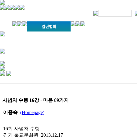
경기불교문화원 소개
강좌안내
문화답사안내
열린법회
문화원소식
회보
오늘의 부처님말씀
인사말
위빠사나 강좌
사찰문화답사기
금당포럼
문화원자료실(동영상)
사진자료실
경전강좌
설립이념
성지순례기
교계소식
조직구성
임원게시판
오늘의 일정
자유게시판
찾아오시는 길
사념처 수행 16강 - 마음 89가지
이종숙
(Homepage)
16회 사념처 수행
경기 불교문화원 2013.12.17